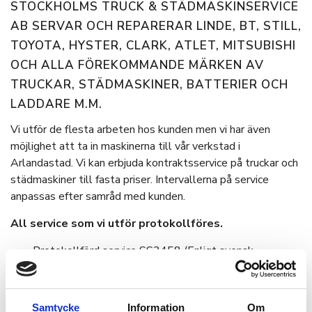
STOCKHOLMS TRUCK & STÄDMASKINSERVICE
AB SERVAR OCH REPARERAR LINDE, BT, STILL,
TOYOTA, HYSTER, CLARK, ATLET, MITSUBISHI
OCH ALLA FÖREKOMMANDE MÄRKEN AV
TRUCKAR, STÄDMASKINER, BATTERIER OCH
LADDARE M.M.
Vi utför de flesta arbeten hos kunden men vi har även
möjlighet att ta in maskinerna till vår verkstad i
Arlandastad. Vi kan erbjuda kontraktsservice på truckar och
städmaskiner till fasta priser. Intervallerna på service
anpassas efter samråd med kunden.
All service som vi utför protokollföres.
Protokollförd service SS3458 (Enligt svensk
standard)
Gaffelkontroll SS-ISO/TR5057 (Enligt svensk
standard)
Samtycke
Information
Om